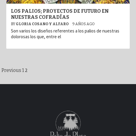
LOS PALIOS; PROYECTOS DE FUTURO EN
NUESTRAS COFRADÍAS
BY
GLORIA COSANO Y ALFARO
9 AÑOS AGO
Son varios los diseños referentes a los palios de nuestras
dolorosas los que, entre el
Paginación
2
Previous
1
de
entradas