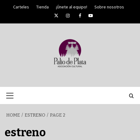
Skip
Carteles
Tienda
¡Únete al equipo!
Sobre nosotros
to
Twitter
Instagram
Facebook
YouTube
content
PALIO DE PLATA
SEMANA
Primary
Menu
SANTA DE
HOME
ESTRENO
PAGE 2
MÁLAGA
estreno