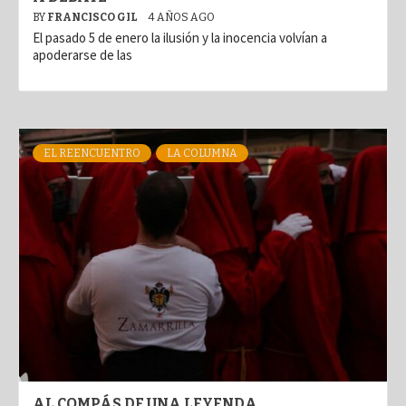
BY
FRANCISCO GIL
4 AÑOS AGO
El pasado 5 de enero la ilusión y la inocencia volvían a
apoderarse de las
EL REENCUENTRO
LA COLUMNA
AL COMPÁS DE UNA LEYENDA