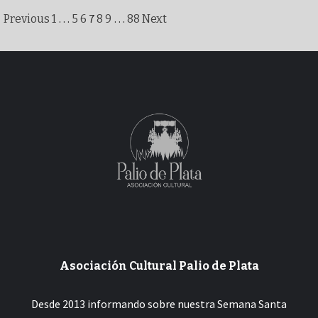
Paginación
…
7
…
Previous
1
5
6
8
9
88
Next
de
entradas
Asociación Cultural Palio de Plata
Desde 2013 informando sobre nuestra Semana Santa