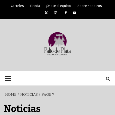
Skip
Carteles
Tienda
¡Únete al equipo!
Sobre nosotros
to
Twitter
Instagram
Facebook
YouTube
content
PALIO DE PLATA
SEMANA
Primary
Menu
SANTA DE
HOME
NOTICIAS
PAGE 7
MÁLAGA
Noticias