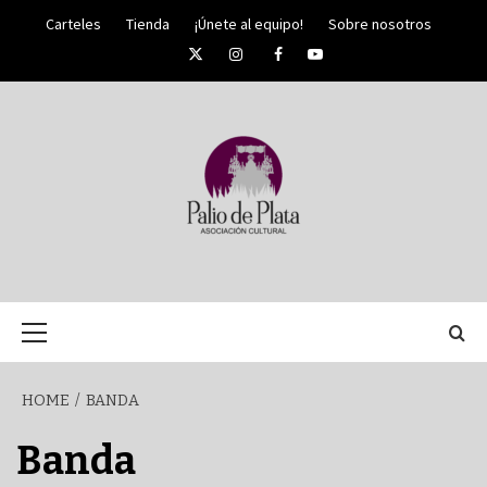
Skip
Carteles
Tienda
¡Únete al equipo!
Sobre nosotros
to
Twitter
Instagram
Facebook
YouTube
content
PALIO DE PLATA
SEMANA
Primary
Menu
SANTA DE
HOME
BANDA
MÁLAGA
Banda