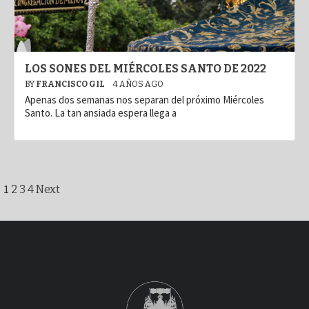
LOS SONES DEL MIÉRCOLES SANTO DE 2022
BY
FRANCISCO GIL
4 AÑOS AGO
Apenas dos semanas nos separan del próximo Miércoles
Santo. La tan ansiada espera llega a
Paginación
1
2
3
4
Next
de
entradas